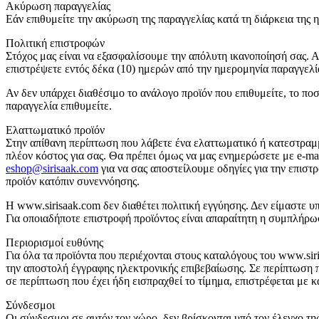
Ακύρωση παραγγελίας
Εάν επιθυμείτε την ακύρωση της παραγγελίας κατά τη διάρκεια της 
Πολιτική επιστροφών
Στόχος μας είναι να εξασφαλίσουμε την απόλυτη ικανοποίησή σας. Α
επιστρέψετε εντός δέκα (10) ημερών από την ημερομηνία παραγγελί
Αν δεν υπάρχει διαθέσιμο το ανάλογο προϊόν που επιθυμείτε, το πο
παραγγελία επιθυμείτε.
Ελαττωματικό προϊόν
Στην απίθανη περίπτωση που λάβετε ένα ελαττωματικό ή κατεστραμμ
πλέον κόστος για σας. Θα πρέπει όμως να μας ενημερώσετε με e-ma
eshop@sirisaak.com
για να σας αποστείλουμε οδηγίες για την επιστρ
προϊόν κατόπιν συνεννόησης.
Η www.sirisaak.com δεν διαθέτει πολιτική εγγύησης. Δεν είμαστε υ
Για οποιαδήποτε επιστροφή προϊόντος είναι απαραίτητη η συμπλήρωσ
Περιορισμοί ευθύνης
Για όλα τα προϊόντα που περιέχονται στους καταλόγους του www.sir
την αποστολή έγγραφης ηλεκτρονικής επιβεβαίωσης. Σε περίπτωση π
σε περίπτωση που έχει ήδη εισπραχθεί το τίμημα, επιστρέφεται με 
Σύνδεσμοι
Οι σύνδεσμοι σε αυτόν τον χώρο, δεν βρίσκονται υπό τον έλεγχο της