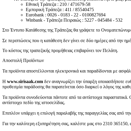
Εθνική Τράπεζα : 210 / 471679-58
Εμπορική Τράπεζα : 411 / 85540475
Eurobank : 0026 - 0183 - 22 - 0100827694
Winbank - Τράπεζα Πειραιώς : 5227 - 045484 - 532
Στο Έντυπο Κατάθεσης της Τράπεζας θα γράψετε το Ονοματεπώνυμο ή
Σε περιπτώσεις που η κατάθεση δεν γίνει σε δύο ημέρες από την ημ
Το κόστος της τραπεζικής προμήθειας επιβαρύνει τον Πελάτη.
Αποστολή Προϊόντων
Τα προϊόντα αποστέλλονται ηλεκτρονικά και παραδίδονται με ασφάλ
Η
www.sirisaak.com
δεν αναγνωρίζει την ύπαρξη οποιασδήποτε ευ
προθεσμία παράδοσης θα παρατείνεται όσο διαρκεί ο λόγος της καθ
Τα προϊόντα συνοδεύονται πάντοτε από τα αντίστοιχα παραστατικά. Ο
αντίστοιχο πεδίο της ιστοσελίδας.
Επιπλέον υπάρχει η επιλογή παραλαβής της παραγγελίας σας από
Για την καλύτερη εξυπηρέτηση σας, καλέστε μας στο 2310 365150, 