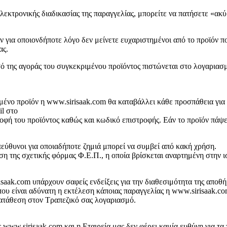
ηλεκτρονικής διαδικασίας της παραγγελίας, μπορείτε να πατήσετε «ακ
ν για οποιονδήποτε λόγo δεν μείνετε ευχαριστημένοι από το προϊόν π
ας.
σό της αγοράς του συγκεκριμένου προϊόντος πιστώνεται στο λογαριασ
ένο προϊόν η www.sirisaak.com θα καταβάλλει κάθε προσπάθεια για να
il στο
οφή του προϊόντος καθώς και κωδικό επιστροφής. Εάν το προϊόν πάψει 
πεύθυνοι για οποιαδήποτε ζημιά μπορεί να συμβεί από κακή χρήση.
η της σχετικής φόρμας Φ.Ε.Π., η οποία βρίσκεται αναρτημένη στην ι
isaak.com υπάρχουν σαφείς ενδείξεις για την διαθεσιμότητα της απο
ου είναι αδύνατη η εκτέλεση κάποιας παραγγελίας η www.sirisaak.co
κατάθεση στον Τραπεζικό σας λογαριασμό.
 www.sirisaak.com και η Εταιρεία μας δεν φέρει καμία ευθύνη για τα