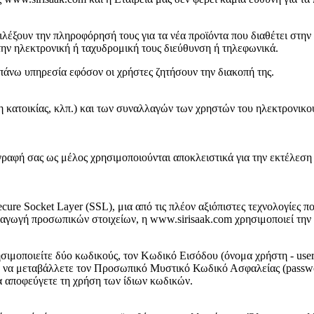
ιλέξουν την πληροφόρησή τους για τα νέα προϊόντα που διαθέτει στη
ην ηλεκτρονική ή ταχυδρομική τους διεύθυνση ή τηλεφωνικά.
άνω υπηρεσία εφόσον οι χρήστες ζητήσουν την διακοπή της.
η κατοικίας, κλπ.) και των συναλλαγών των χρηστών του ηλεκτρονικο
γραφή σας ως μέλος χρησιμοποιούνται αποκλειστικά για την εκτέλεση
re Socket Layer (SSL), μια από τις πλέον αξιόπιστες τεχνολογίες π
εισαγωγή προσωπικών στοιχείων, η www.sirisaak.com χρησιμοποιεί τη
σιμοποιείτε δύο κωδικούς, τον Kωδικό Εισόδου (όνομα χρήστη - us
 να μεταβάλλετε τον Προσωπικό Μυστικό Κωδικό Ασφαλείας (passwor
α αποφεύγετε τη χρήση των ίδιων κωδικών.