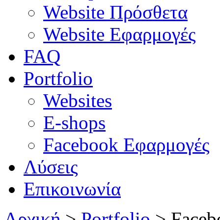
Website Πρόσθετα
Website Εφαρμογές
FAQ
Portfolio
Websites
E-shops
Facebook Εφαρμογές
Λύσεις
Επικοινωνία
Αρχική
>
Portfolio
>
Faceb